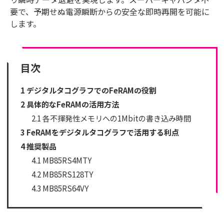
要で、予期せぬ電源瞬断からの安全な即時再開を可能に
します。
目次
1
デジタルタコグラフでのFeRAMの役割
2
具体的なFeRAMの活用方法
2.1
各不揮発性メモリへの1Mbitの書き込み時間
3
FeRAMをデジタルタコグラフで活用する利点
4
推奨製品
4.1
MB85RS4MTY
4.2
MB85RS128TY
4.3
MB85RS64VY