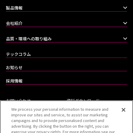
製品情報
会社紹介
品質・環境への取り組み
テックコラム
お知らせ
採用情報
お問い合わせ
資料ダウンロード
We process your personal information to measure and
よくあるご質問（FAQ）
improve our sites and service, to assist our marketing
campaigns and to provide personalised content and
advertising. By clicking the button on the right, you can
exercise your privacy rights. For more information see our