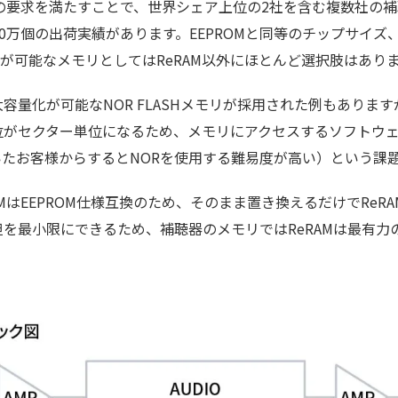
らの要求を満たすことで、世界シェア上位の2社を含む複数社の
00万個の出荷実績があります。EEPROMと同等のチップサイズ
量化が可能なメモリとしてはReRAM以外にほとんど選択肢はあり
容量化が可能なNOR FLASHメモリが採用された例もありま
位がセクター単位になるため、メモリにアクセスするソフトウ
ていたお客様からするとNORを使用する難易度が高い）という課
AMはEEPROM仕様互換のため、そのまま置き換えるだけでReR
を最小限にできるため、補聴器のメモリではReRAMは最有力