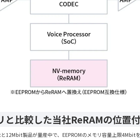
リと比較した当社ReRAMの位置
itと12Mbit製品が量産中で、EEPROMのメモリ容量上限4Mb