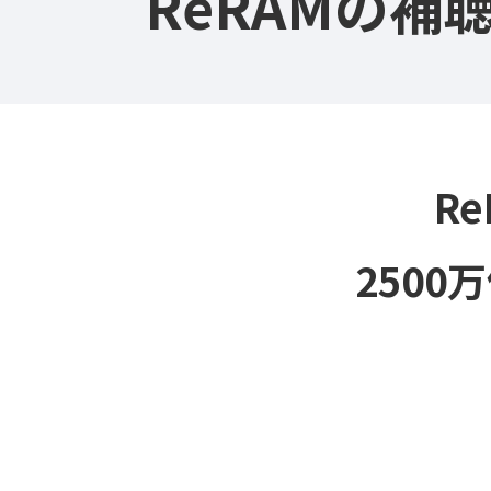
ReRAMの補
R
250