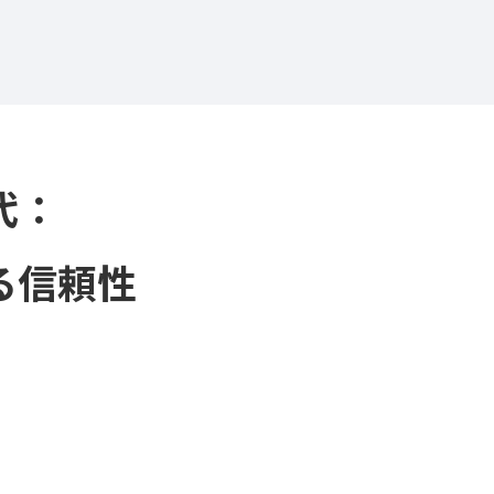
代：
る信頼性