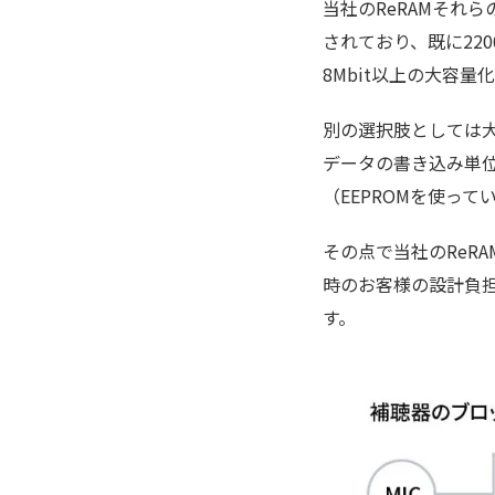
当社のReRAMそれ
されており、既に22
8Mbit以上の大容
別の選択肢としては大
データの書き込み単
（EEPROMを使っ
その点で当社のReR
時のお客様の設計負担
す。