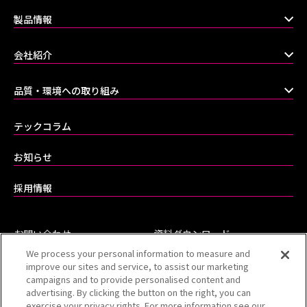
製品情報
会社紹介
品質・環境への取り組み
テックコラム
お知らせ
採用情報
お問い合わせ
資料ダウンロード
We process your personal information to measure and
よくあるご質問（FAQ）
improve our sites and service, to assist our marketing
campaigns and to provide personalised content and
advertising. By clicking the button on the right, you can
exercise your privacy rights. For more information see our