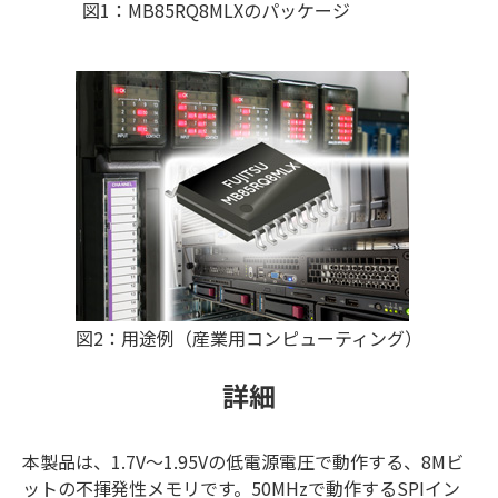
図1：MB85RQ8MLXのパッケージ
図2：用途例（産業用コンピューティング）
詳細
本製品は、1.7V～1.95Vの低電源電圧で動作する、8Mビ
ットの不揮発性メモリです。50MHzで動作するSPIイン