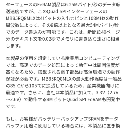
ターフェースのFeRAM製品は6.25Mバイト/秒のデータ転
送速度ですが、このQuad SPIインターフェースの
MB85RQ8MLXは4ビットの入出力ピンと108MHzの動作
周波数によって、その8倍以上となる最大54Mバイト/秒
でのデータ書込みが可能です。これは、新聞紙40ページ
分のテキスト文を0.02秒でメモリに書き込む速さに相当
します。
本製品の使用を想定している産業用コンピューティング
では、高速でのデータ処理によって動作中は周囲温度が
高くなるため、搭載される電子部品は高温環境での動作
保証が必要です。MB85RQ8MLXの最大動作温度は一般品
の85℃から105℃に拡張しているため、産業機器向けに
最適です。さらに、当社は本製品に加えて、3.3V（2.7V
～3.6V）で動作する8MビットQuad SPI FeRAMも開発中
です。
もし、お客様がバッテリーバックアップSRAMをデータ
バッファ用途に使用している場合には、本製品に置き換