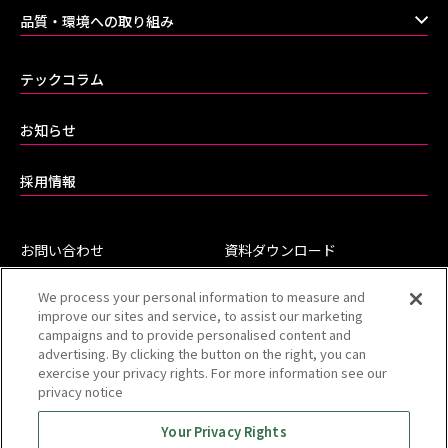
品質・環境への取り組み
テックコラム
お知らせ
採用情報
お問い合わせ
資料ダウンロード
よくあるご質問（FAQ）
We process your personal information to measure and
improve our sites and service, to assist our marketing
campaigns and to provide personalised content and
advertising. By clicking the button on the right, you can
exercise your privacy rights. For more information see our
privacy notice
Your Privacy Rights