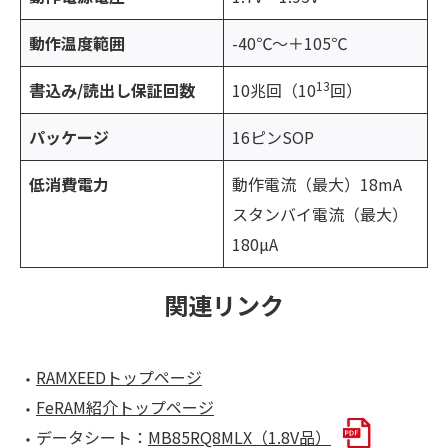
動作温度範囲
-40℃～＋105℃
13
書込み/読出し保証回数
10兆回（10
回）
パッケージ
16ピンSOP
低消費電力
動作電流（最大）18mA
スタンバイ電流（最大）
180µA
関連リンク
RAMXEEDトップページ
FeRAM紹介トップページ
データシート：
MB85RQ8MLX（1.8V品）