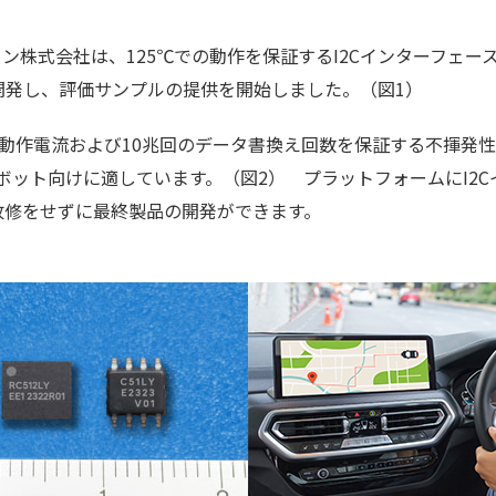
株式会社は、125℃での動作を保証するI2Cインターフェース
LY」を開発し、評価サンプルの提供を開始しました。（図1）
低動作電流および10兆回のデータ書換え回数を保証する不揮発
ロボット向けに適しています。（図2） プラットフォームにI2
改修をせずに最終製品の開発ができます。