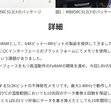
5RC512LYのパッケージ
図1：MB85RC512LYのパッケ
詳細
るFeRAMとして、64Kビット～4Mビットの製品を提供してき
でにI2Cインターフェースのプラットフォームにてメモリを使用
という課題がありました。
フェースをもつ高温動作のFeRAMの開発を進め、今回1.8Vの
作する512Kビットの不揮発性メモリです。最大3.4MHzで動作
125℃の温度範囲においても10兆回のデータ書換え回数を保
とえば0.03ミリ秒毎にデータを書き換えたとしても10年間