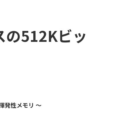
スの512Kビッ
揮発性メモリ ～